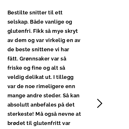
Bestilte snitter til ett 
Utrol
selskap. Både vanlige og 
en ve
glutenfri. Fikk så mye skryt 
dykt
av dem og var virkelig en av 
de beste snittene vi har 
fått. Grønnsaker var så 
friske og fine og alt så 
veldig delikat ut. I tillegg 
var de noe rimeligere enn 
mange andre steder. Så kan 
absolutt anbefales på det 
sterkeste! Må også nevne at 
brødet til glutenfritt var 