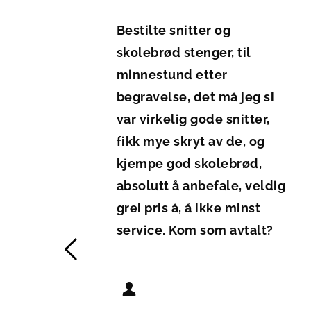
Bestilte snitter og 
? 
skolebrød stenger, til 
minnestund etter 
 
begravelse, det må jeg si 
var virkelig gode snitter, 
fikk mye skryt av de, og 
kjempe god skolebrød, 
absolutt å anbefale, veldig 
grei pris å, å ikke minst 
service. Kom som avtalt?
Monica P.