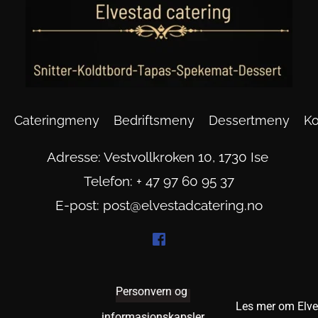
Cateringmeny
Bedriftsmeny
Dessertmeny
Ko
Adresse: Vestvollkroken 10, 1730 Ise 
Telefon: 
+ 
47 97 60 95 37
E-post: p
ost@elvestadcatering.no
Personvern og 
Les mer om Elve
informasjonskapsler